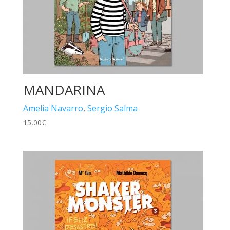
MANDARINA
Amelia Navarro
,
Sergio Salma
15,00
€