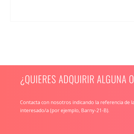
¿QUIERES ADQUIRIR ALGUNA 
Contacta con nosotros indicando la referencia de l
interesado/a (por ejemplo, Barny-21-B).