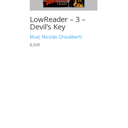
LowReader – 3 –
Devil’s Key
Mud
,
Nicolás Ghisalberti
8,00
€