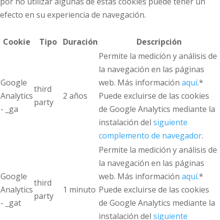
por no utilizar algunas de estas cookies puede tener un
efecto en su experiencia de navegación.
Cookie
Tipo
Duración
Descripción
Permite la medición y análisis de
la navegación en las páginas
Google
web. Más información
aquí
.*
third
Analytics
2 años
Puede excluirse de las cookies
party
- _ga
de Google Analytics mediante la
instalación del
siguiente
complemento de navegador
.
Permite la medición y análisis de
la navegación en las páginas
Google
web. Más información
aquí
.*
third
Analytics
1 minuto
Puede excluirse de las cookies
party
- _gat
de Google Analytics mediante la
instalación del
siguiente