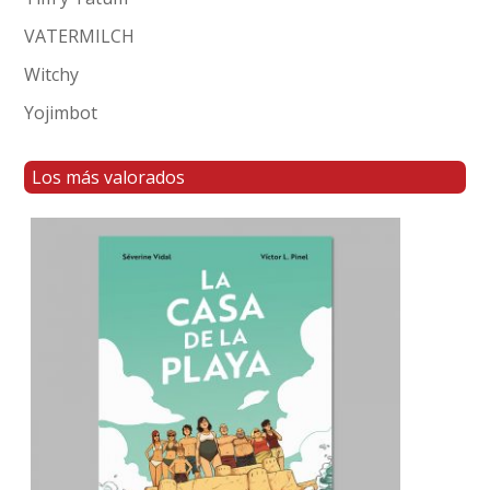
VATERMILCH
Witchy
Yojimbot
Los más valorados