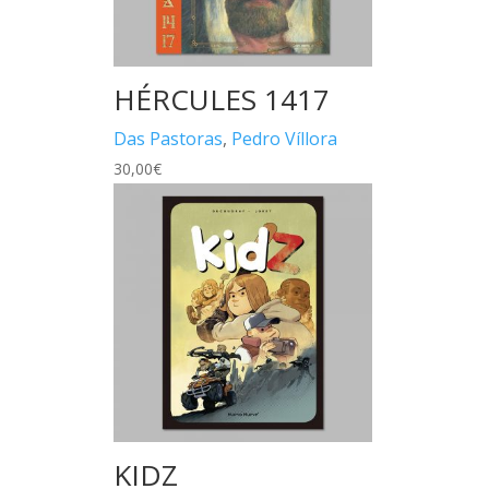
HÉRCULES 1417
Das Pastoras
,
Pedro Víllora
30,00
€
KIDZ