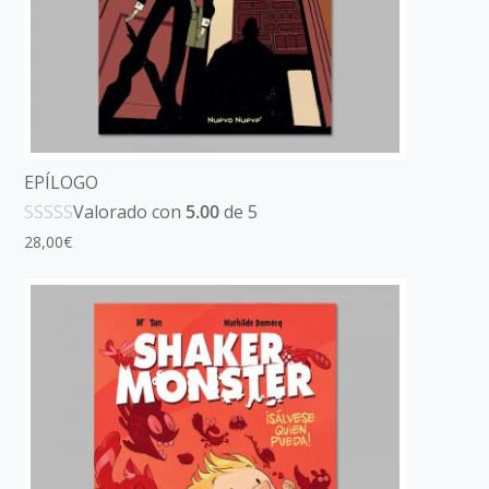
EPÍLOGO
Valorado con
5.00
de 5
28,00
€