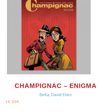
CHAMPIGNAC – ENIGMA
BeKa
,
David Etien
16,00
€