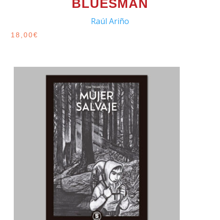
BLUESMAN
Raúl Ariño
18,00
€