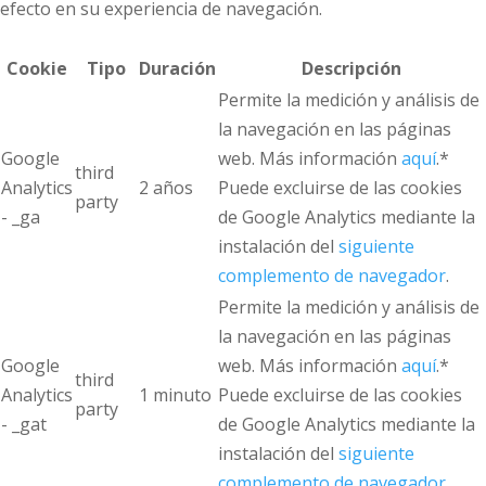
efecto en su experiencia de navegación.
Cookie
Tipo
Duración
Descripción
Permite la medición y análisis de
la navegación en las páginas
Google
web. Más información
aquí
.*
third
Analytics
2 años
Puede excluirse de las cookies
party
- _ga
de Google Analytics mediante la
instalación del
siguiente
complemento de navegador
.
Permite la medición y análisis de
la navegación en las páginas
Google
web. Más información
aquí
.*
third
Analytics
1 minuto
Puede excluirse de las cookies
party
- _gat
de Google Analytics mediante la
instalación del
siguiente
complemento de navegador
.